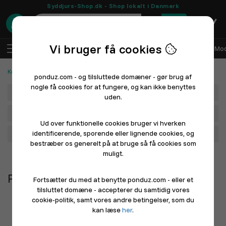
Syddjurs-Shop.dk - Shop lokalt i Danmark
0
Vi bruger få cookies
DA
Log ind
Sælg med Ponduz
Alle afdelinger
Mod
Kontor og skole
Papirvarer
ponduz.com - og tilsluttede domæner - gør brug af
nogle få cookies for at fungere, og kan ikke benyttes
Afdeling
uden.
Hovedkategori
Ud over funktionelle cookies bruger vi hverken
identificerende, sporende eller lignende cookies, og
Filtrér
bestræber os generelt på at bruge så få cookies som
muligt.
Nyeste først
Papirvarer
Fortsætter du med at benytte ponduz.com - eller et
tilsluttet domæne - accepterer du samtidig vores
cookie-politik, samt vores andre betingelser, som du
kan læse
her
.